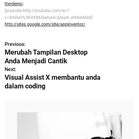
tterdemo
)
[youtube http://youtube.com/w/?
v=8ADwPLSFeY8&feature=player_embedded]
http://sites.google.com/site/appinventor/
Previous:
P
Merubah Tampilan Desktop
o
Anda Menjadi Cantik
s
Next:
Visual Assist X membantu anda
t
dalam coding
n
a
v
i