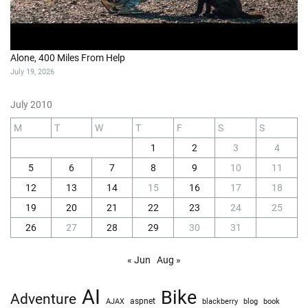
Alone, 400 Miles From Help
July 19, 2026
July 2010
M
T
W
T
F
S
S
1
2
3
4
5
6
7
8
9
10
11
12
13
14
15
16
17
18
19
20
21
22
23
24
25
26
27
28
29
30
31
« Jun
Aug »
AI
Bike
Adventure
AJAX
aspnet
blackberry
blog
book