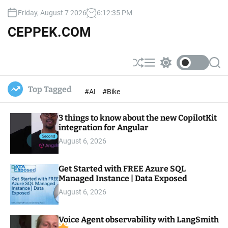
S
Friday, August 7 2026
6
:
12
:
37
PM
k
i
CEPPEK.COM
p
t
o
S
M
S
S
c
h
e
w
e
u
n
i
a
o
Top Tagged
#AI
#Bike
ff
u
t
r
n
l
c
c
t
e
h
h
e
3 things to know about the new CopilotKit
c
o
integration for Angular
n
l
t
August 6, 2026
o
r
m
Get Started with FREE Azure SQL
o
Managed Instance | Data Exposed
d
e
August 6, 2026
Voice Agent observability with LangSmith