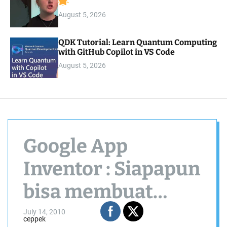
August 5, 2026
QDK Tutorial: Learn Quantum Computing
with GitHub Copilot in VS Code
August 5, 2026
Google App
Inventor : Siapapun
bisa membuat
applikasi
July 14, 2010
ceppek