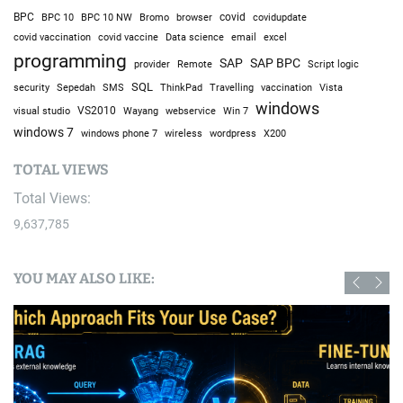
BPC
BPC 10
BPC 10 NW
Bromo
browser
covid
covidupdate
covid vaccine
excel
covid vaccination
Data science
email
programming
SAP
SAP BPC
provider
Remote
Script logic
SQL
Sepedah
Travelling
security
SMS
ThinkPad
vaccination
Vista
windows
visual studio
VS2010
Win 7
Wayang
webservice
windows 7
windows phone 7
wireless
wordpress
X200
TOTAL VIEWS
Total Views:
9,637,785
YOU MAY ALSO LIKE: