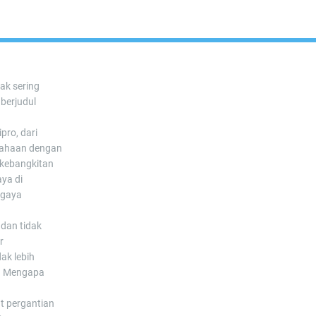
ak sering
 berjudul
pro, dari
sahaan dengan
 kebangkitan
aya di
rgaya
dan tidak
r
ak lebih
S. Mengapa
t pergantian