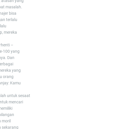
k atasan yang
pat masalah.
najer bisa
n terlalu
lalu
p, mereka
rhenti –
e-100 yang
nya. Dan
erbagai
 mereka yang
tu orang
anjay: Kamu
lah untuk sesaat
untuk mencari
emiliki
hilangan
n moril
n sekarang