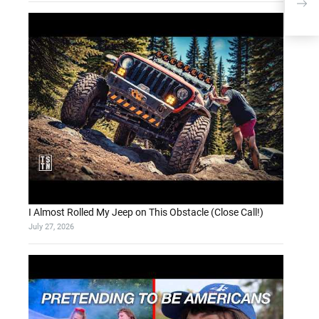
I Almost Rolled My Jeep on This Obstacle (Close Call!)
July 27, 2026