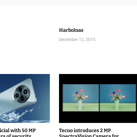
Harbolnas
December 12, 2015
icial with 50 MP
Tecno introduces 2 MP
rs of security
SpectraVision Camera for