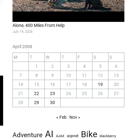
Alone, 400 Miles From Help
July 19, 2026
April 2008
M
T
W
T
F
S
S
1
2
3
4
5
6
7
8
9
10
11
12
13
14
15
16
17
18
19
20
21
22
23
24
25
26
27
28
29
30
« Feb
Nov »
AI
Bike
Adventure
AJAX
aspnet
blackberry