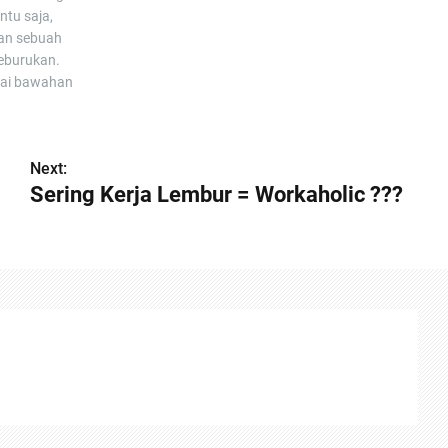
ntu saja,
kan sebuah
keburukan.
gai bawahan
Next:
Sering Kerja Lembur = Workaholic ???