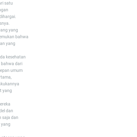
ri satu
engan
dihargai.
snya.
orang yang
enemukan bahwa
san yang
ada kesehatan
 bahwa dari
 depan umum
rtama,
lakukannya
at yang
mereka
del dan
 saja dan
i yang