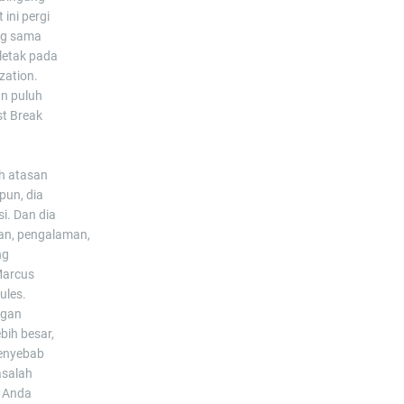
ini pergi
ang sama
letak pada
zation.
an puluh
st Break
h atasan
pun, dia
i. Dan dia
an, pengalaman,
ng
Marcus
ules.
ngan
bih besar,
penyebab
asalah
r Anda