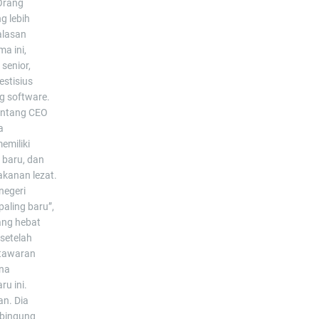
Orang
g lebih
alasan
ma ini,
senior,
stisius
g software.
tentang CEO
a
emiliki
 baru, dan
akanan lezat.
negeri
aling baru”,
yang hebat
 setelah
a tawaran
ana
ru ini.
an. Dia
 bingung