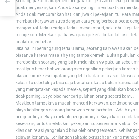
Seorang pakar manajemen mengatakan, jika Anda bekerja untu
tidak menyenangkan, Anda biasanya ingin membuat dia menda
Anda tidak mencurahkan hati dan jiwa di pekerjaan itu. Para ma
membuat karyawan stres dengan cara yang berbeda-beda: denga
mengontrol, terlalu curiga, terlalu mencampuri, sok tahu, juga ter
mengecam. Mereka lupa bahwa para pekerja bukanlah aset teta
adalah agen bebas.
Jika hal ini berlangsung terlalu lama, seorang karyawan akan be
biasanya karena masalah yang tampak remeh. Bukan pukulan k
merobohkan seorang yang baik, melainkan 99 pukulan sebelum
meskipun benar bahwa orang meninggalkan pekerjaan karena b
alasan, untuk kesempatan yang lebih baik atau alasan khusus,
keluar itu sebetulnya bisa saja bertahan, kalau bukan karena sa
yang mengatakan kepada mereka, seperti yang dilakukan bos S
tidak penting. Saya bisa mencari puluhan orang seperti kamu.
Meskipun tampaknya mudah mencari karyawan, pertimbangkan
biaya kehilangan seorang karyawan yang berbakat. Ada biaya 
penggantinya. Biaya melatih penggantinya. Biaya karena tidak m
seseorang untuk melakukan pekerjaan itu sementara waktu. Ke
klien dan relasi yang telah dibina oleh orang tersebut. Kehilanga
sejawat kerjanya. Kehilangan rahasia perusahaan yang mungki