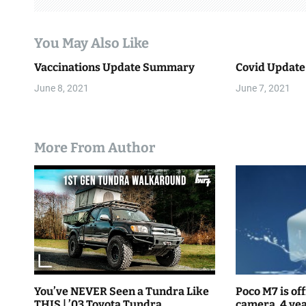
g
You May Also Like
a
Vaccinations Update Summary
Covid Update
t
June 8, 2021
June 7, 2021
i
o
More From Author
n
You’ve NEVER Seen a Tundra Like
Poco M7 is off
THIS | ’03 Toyota Tundra
camera, 4 yea