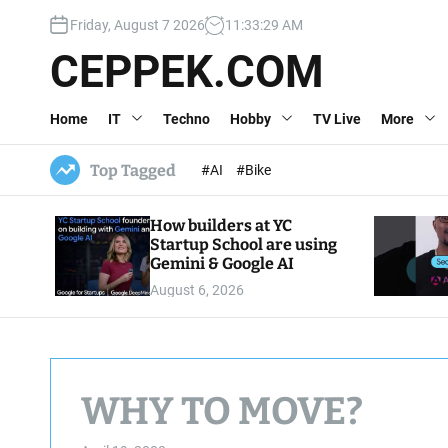
S
Friday, August 7 2026
11
:
33
:
30
AM
k
i
CEPPEK.COM
p
t
Home
IT
Techno
Hobby
TV Live
More
o
c
o
Top Tagged
#AI
#Bike
n
t
How builders at YC
e
Startup School are using
n
Gemini & Google AI
t
August 6, 2026
WHY TO MOVE?