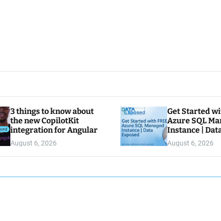
3 things to know about
Get Started w
the new CopilotKit
Azure SQL Ma
integration for Angular
Instance | Da
August 6, 2026
August 6, 2026