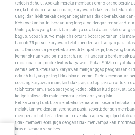
terlebih dahulu. Apakah mereka membuat orang-orang pergi? Da
sisi, kebutuhan utama seorang karyawan tidak terlalu terkait d
uang, dan lebih terkait dengan bagaimana dia diperlakukan dan 
Kebanyakan hal ini bergantung langsung dengan manajer di ata
Uniknya, bos yang buruk tampaknya selalu dialami oleh orang-
bagus. Sebuah survei majalah Fortune beberapa tahun lalu m
hampir 75 persen karyawan telah menderita di tangan para ata
sulit. Dari semua penyebab stres di tempat kerja, bos yang buruk
kemungkinan yang paling parah. Hal ini langsung berdampak p
emosional dan produktivitas karyawan. Pakar SDM menyatakan
semua bentuk tekanan, karyawan menganggap penghinaan di
adalah hal yang paling tidak bisa diterima. Pada kesempatan pe
seorang karyawan mungkin tidak pergi, tetapi pikiran untuk me
telah tertanam. Pada saat yang kedua, pikiran itu diperkuat. Sa
ketiga kalinya, dia mulai mencari pekerjaan yang lain.
Ketika orang tidak bisa membalas kemarahan secara terbuka, 
melakukannya dengan serangan pasif, seperti: dengan memban
memperlambat kerja, dengan melakukan apa yang diperintahkan
tidak memberi lebih, juga dengan tidak menyampaikan informas
krusial kepada sang bos.