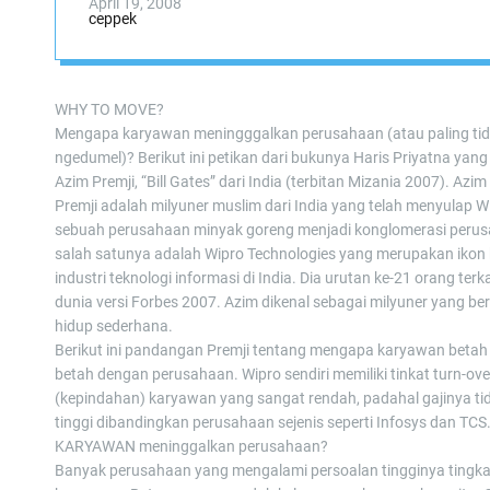
April 19, 2008
ceppek
WHY TO MOVE?
Mengapa karyawan meningggalkan perusahaan (atau paling tid
ngedumel)? Berikut ini petikan dari bukunya Haris Priyatna yang
Azim Premji, “Bill Gates” dari India (terbitan Mizania 2007). Azim
Premji adalah milyuner muslim dari India yang telah menyulap Wi
sebuah perusahaan minyak goreng menjadi konglomerasi peru
salah satunya adalah Wipro Technologies yang merupakan ikon
industri teknologi informasi di India. Dia urutan ke-21 orang terk
dunia versi Forbes 2007. Azim dikenal sebagai milyuner yang be
hidup sederhana.
Berikut ini pandangan Premji tentang mengapa karyawan betah 
betah dengan perusahaan. Wipro sendiri memiliki tinkat turn-ove
(kepindahan) karyawan yang sangat rendah, padahal gajinya tid
tinggi dibandingkan perusahaan sejenis seperti Infosys dan TC
KARYAWAN meninggalkan perusahaan?
Banyak perusahaan yang mengalami persoalan tingginya tingka