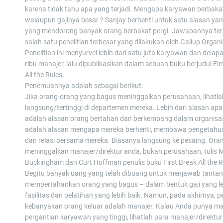
karena tidak tahu apa yang terjadi. Mengapa karyawan berbakat 
walaupun gajinya besar ? Sanjay berhenti untuk satu alasan y
yang mendorong banyak orang berbakat pergi. Jawabannya ter
salah satu penelitian terbesar yang dilakukan oleh Gallup Organi
Penelitian ini menyurvei lebih dari satu juta karyawan dan delap
ribu manajer, lalu dipublikasikan dalam sebuah buku berjudul Fir
All the Rules.
Penemuannya adalah sebagai berikut:
Jika orang-orang yang bagus meninggalkan perusahaan, lihatla
langsung/tertinggi di departemen mereka. Lebih dari alasan apa
adalah alasan orang bertahan dan berkembang dalam organisas
adalah alasan mengapa mereka berhenti, membawa pengetahu
dan relasi bersama mereka. Biasanya langsung ke pesaing. Ora
meninggalkan manajer/direktur anda, bukan perusahaan, tulis 
Buckingham dan Curt Hoffman penulis buku First Break All the R
Begitu banyak uang yang telah dibuang untuk menjawab tanta
mempertahankan orang yang bagus – dalam bentuk gaji yang le
fasilitas dan pelatihan yang lebih baik. Namun, pada akhirnya, 
kebanyakan orang keluar adalah manajer. Kalau Anda punya m
pergantian karyawan yang tinggi, lihatlah para manajer/direktu