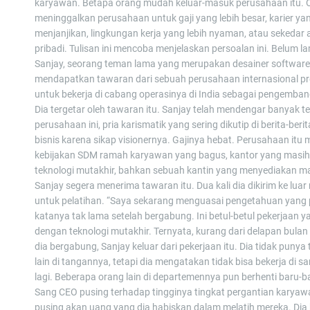
karyawan. Betapa orang mudah keluar-masuk perusahaan itu. 
meninggalkan perusahaan untuk gaji yang lebih besar, karier yan
menjanjikan, lingkungan kerja yang lebih nyaman, atau sekedar 
pribadi. Tulisan ini mencoba menjelaskan persoalan ini. Belum la
Sanjay, seorang teman lama yang merupakan desainer software 
mendapatkan tawaran dari sebuah perusahaan internasional pre
untuk bekerja di cabang operasinya di India sebagai pengemban
Dia tergetar oleh tawaran itu. Sanjay telah mendengar banyak 
perusahaan ini, pria karismatik yang sering dikutip di berita-berit
bisnis karena sikap visionernya. Gajinya hebat. Perusahaan itu m
kebijakan SDM ramah karyawan yang bagus, kantor yang masih
teknologi mutakhir, bahkan sebuah kantin yang menyediakan m
Sanjay segera menerima tawaran itu. Dua kali dia dikirim ke luar 
untuk pelatihan. “Saya sekarang menguasai pengetahuan yang p
katanya tak lama setelah bergabung. Ini betul-betul pekerjaan 
dengan teknologi mutakhir. Ternyata, kurang dari delapan bulan
dia bergabung, Sanjay keluar dari pekerjaan itu. Dia tidak puny
lain di tangannya, tetapi dia mengatakan tidak bisa bekerja di s
lagi. Beberapa orang lain di departemennya pun berhenti baru-ba
Sang CEO pusing terhadap tingginya tingkat pergantian karyaw
pusing akan uang yang dia habiskan dalam melatih mereka. Dia