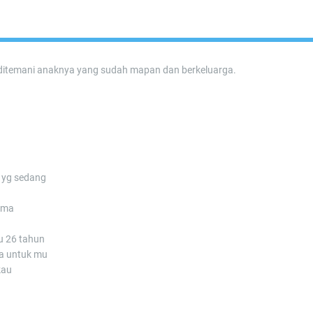
u, ditemani anaknya yang sudah mapan dan berkeluarga.
i yg sedang
ama
u 26 tahun
a untuk mu
kau