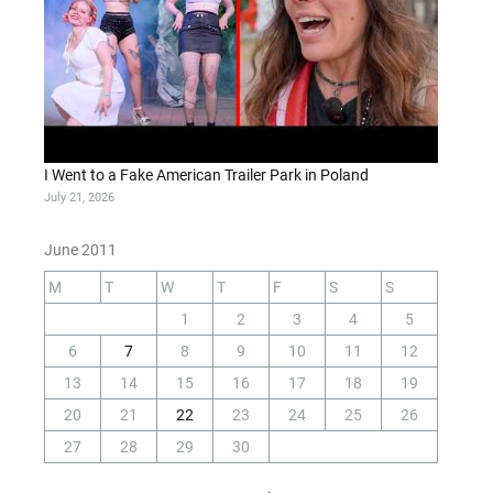
I Went to a Fake American Trailer Park in Poland
July 21, 2026
June 2011
M
T
W
T
F
S
S
1
2
3
4
5
6
7
8
9
10
11
12
13
14
15
16
17
18
19
20
21
22
23
24
25
26
27
28
29
30