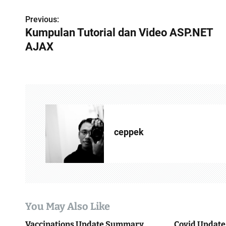
Previous:
P
Kumpulan Tutorial dan Video ASP.NET
o
AJAX
s
t
n
a
ceppek
v
i
g
a
You May Also Like
t
Vaccinations Update Summary
Covid Update