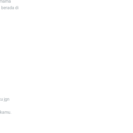
g mama
 berada di
ku jgn
 kamu.