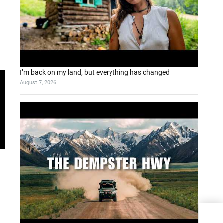
I’m back on my land, but everything has changed
August 7, 2026