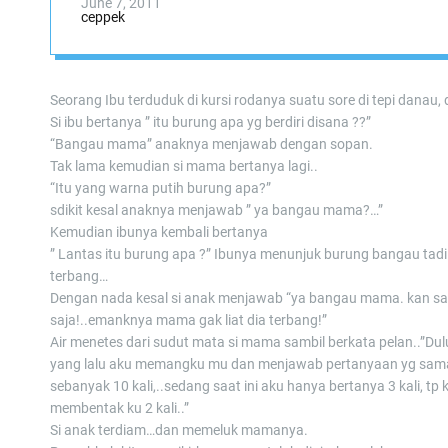
June 7, 2011
ceppek
Seorang Ibu terduduk di kursi rodanya suatu sore di tepi dana
Si ibu bertanya ” itu burung apa yg berdiri disana ??”
“Bangau mama” anaknya menjawab dengan sopan.
Tak lama kemudian si mama bertanya lagi..
“Itu yang warna putih burung apa?”
sdikit kesal anaknya menjawab ” ya bangau mama?…”
Kemudian ibunya kembali bertanya
” Lantas itu burung apa ?” Ibunya menunjuk burung bangau tad
terbang…
Dengan nada kesal si anak menjawab “ya bangau mama. kan s
saja!..emanknya mama gak liat dia terbang!”
Air menetes dari sudut mata si mama sambil berkata pelan..”Dul
yang lalu aku memangku mu dan menjawab pertanyaan yg sam
sebanyak 10 kali,..sedang saat ini aku hanya bertanya 3 kali, tp 
membentak ku 2 kali..”
Si anak terdiam…dan memeluk mamanya.