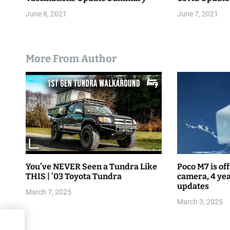
i
June 8, 2021
June 7, 2021
o
n
More From Author
You’ve NEVER Seen a Tundra Like
Poco M7 is off
THIS | ’03 Toyota Tundra
camera, 4 yea
updates
March 7, 2025
March 3, 2025