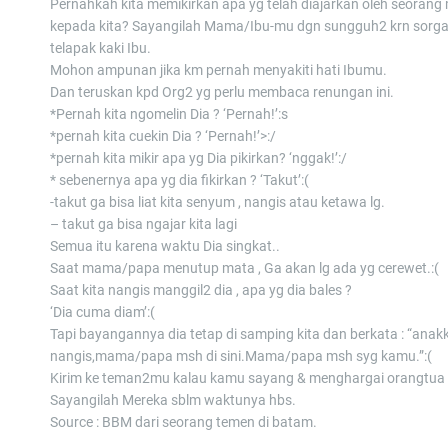
Pernahkah kita memikirkan apa yg telah diajarkan oleh seoran
kepada kita? Sayangilah Mama/Ibu-mu dgn sungguh2 krn sorga
telapak kaki Ibu.
Mohon ampunan jika km pernah menyakiti hati Ibumu.
Dan teruskan kpd Org2 yg perlu membaca renungan ini.
*Pernah kita ngomelin Dia ? ‘Pernah!’:s
*pernah kita cuekin Dia ? ‘Pernah!’>:/
*pernah kita mikir apa yg Dia pikirkan? ‘nggak!’:/
* sebenernya apa yg dia fikirkan ? ‘Takut’:(
-takut ga bisa liat kita senyum , nangis atau ketawa lg.
– takut ga bisa ngajar kita lagi
Semua itu karena waktu Dia singkat..
Saat mama/papa menutup mata , Ga akan lg ada yg cerewet.:(
Saat kita nangis manggil2 dia , apa yg dia bales ?
‘Dia cuma diam’:(
Tapi bayangannya dia tetap di samping kita dan berkata : “anak
nangis,mama/papa msh di sini.Mama/papa msh syg kamu.”:(
Kirim ke teman2mu kalau kamu sayang & menghargai orangtua
Sayangilah Mereka sblm waktunya hbs.
Source : BBM dari seorang temen di batam.