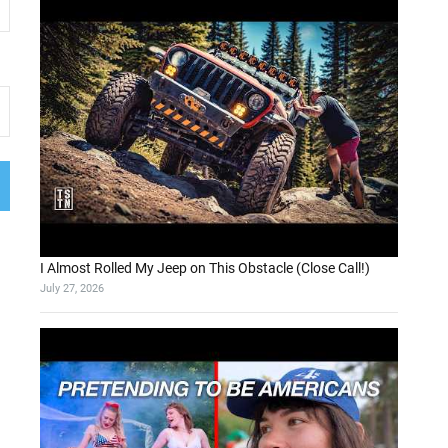
I Almost Rolled My Jeep on This Obstacle (Close Call!)
July 27, 2026